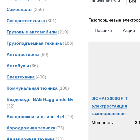
Производители
Все
Самосвалы
(356)
Все
CATE
Газопоршневые электро
Спецавтотехника
(301)
MAN
Новинки
Акции
Грузовые автомобили
(210)
MTU
Грузоподъемная техника
(188)
Автоцистерны
(80)
Автобусы
(66)
Спецтехника
(400)
Коммунальная техника
(108)
JICHAI 2000GF-T
Вездеходы BAE Hagglunds Bv
(32)
электростанция
газопоршневая
Внедорожники джипы 4х4
(79)
Мощность:
2
Аэродромная техника
(75)
Авиационная техника
(20)