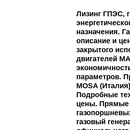
Лизинг ГПЭС, 
энергетическ
назначения. Г
описание и це
закрытого исп
двигателей M
экономичности
параметров. П
MOSA (Италия)
Подробные тех
цены. Прямые 
газопоршневых
газовый генера