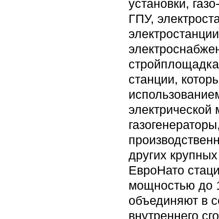
установки, газо
ГПУ, электрос
электростанции
электроснабжен
стройплощадка
станции, котор
использованием
электрической
газогенераторы
производственн
других крупных
ЕвроНато стац
мощностью до 1
объединяют в с
внутреннего сг