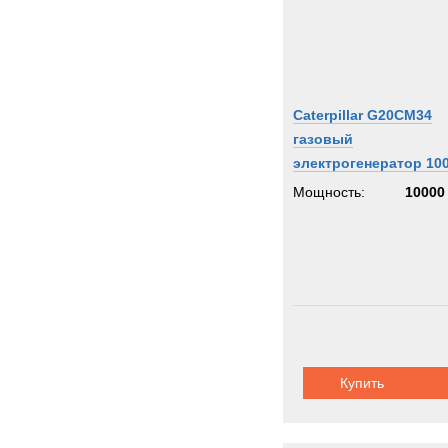
Caterpillar G20CM34
газовый
электрогенератор 10
кВт
Мощность:
10000
Купить