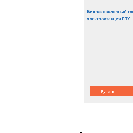
Биогаз-свалочный га
электростанция ГПУ
Купить