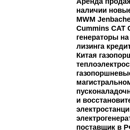
Аренда продаж
наличии новые
MWM Jenbacher
Сummins CAT Ca
генераторы на
лизинга креди
Китая газопор
теплоэлектрост
газопоршневые
магистрально
пусконаладочн
и восстановит
электростанци
электрогенера
поставщик в Р