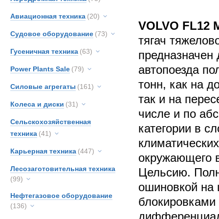
Авиационная техника
(20)
VOLVO FL12 
Судовое оборудование
(73)
тягач тяжелов
Гусеничная техника
(63)
предназначен 
автопоезда по
Power Plants Sale
(79)
тонн, как на д
Силовые агрегаты
(161)
так и на перес
Колеса и диски
(31)
числе и по аб
Сельскохозяйственная
категории в с
техника
(41)
климатических
Карьерная техника
(447)
окружающего в
Лесозаготовительная техника
Цельсию. Полн
(99)
ошиновкой на 
Нефтегазовое оборудование
блокировками 
(136)
дифференциал