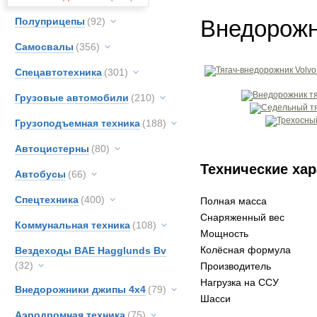
Полуприцепы
(92)
Внедорожн
Самосвалы
(356)
Спецавтотехника
(301)
Грузовые автомобили
(210)
Грузоподъемная техника
(188)
Автоцистерны
(80)
Технические хар
Автобусы
(66)
Спецтехника
(400)
Полная масса
Снаряженный вес
Коммунальная техника
(108)
Мощность
Колёсная формула
Вездеходы BAE Hagglunds Bv
(32)
Производитель
Нагрузка на ССУ
Внедорожники джипы 4х4
(79)
Шасси
Аэродромная техника
(75)