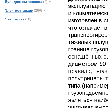
Бульдозеры продажа
(4)
эксплуатацию
Электростанции
(286)
и климатическ
Энергетика
(10)
изготовлен в 
что означает 
транспортиров
тяжелых полуп
границе грузо
оснащённых с
диаметром 90 м
правило, тягач
полуприцепы 
типа (наприме
грузоподъемнос
являться наи
учитывая высо