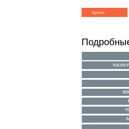
Купить
Подробные
VOLVO F
КО
Т
Э