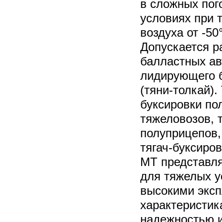
в сложных пог
условиях при 
воздуха от -50
Допускается р
балластных ав
лидирующего б
(тяни-толкай).
буксировки по
тяжеловозов, 
полуприцепов,
тягач-буксиро
MT представл
для тяжелых у
высокими экс
характеристи
надежностью 