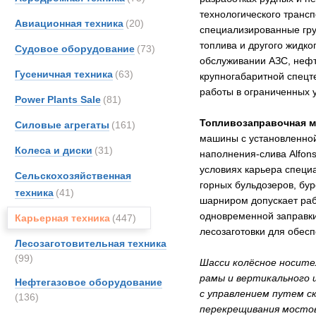
технологического транс
Авиационная техника
(20)
специализированные гру
топлива и другого жидко
Судовое оборудование
(73)
обслуживании АЗС, нефт
Гусеничная техника
(63)
крупногабаритной спецте
работы в ограниченных у
Power Plants Sale
(81)
Топливозаправочная м
Силовые агрегаты
(161)
машины с установленной
Колеса и диски
(31)
наполнения-слива Alfons
условиях карьера специ
Сельскохозяйственная
горных бульдозеров, бу
техника
(41)
шарниром допускает раб
одновременной заправки
Карьерная техника
(447)
лесозаготовки для обес
Лесозаготовительная техника
(99)
Шасси колёсное носите
рамы и вертикального 
Нефтегазовое оборудование
с управлением путем с
(136)
перекрещивания мостов 