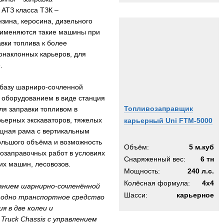
 АТЗ класса ТЗК –
зина, керосина, дизельного
 Применяются такие машины при
вки топлива к более
тонаклонных карьеров, для
.
 базу шарниро-сочленной
 оборудованием в виде станция
Топливозаправщик
ля заправки топливом в
ьерных экскаваторов, тяжелых
карьерный Uni FTM-5000
ощная рама с вертикальным
ольшого объёма и возможность
Объём:
5 м.куб
озаправочных работ в условиях
Снаряженный вес:
6 тн
их машин, лесовозов.
Мощность:
240 л.с.
Колёсная формула:
4x4
ванием шарнирно-сочленённой
Шасси:
карьерное
в одно транспортное средство
я в две колеи и
Truck Chassis с управлением