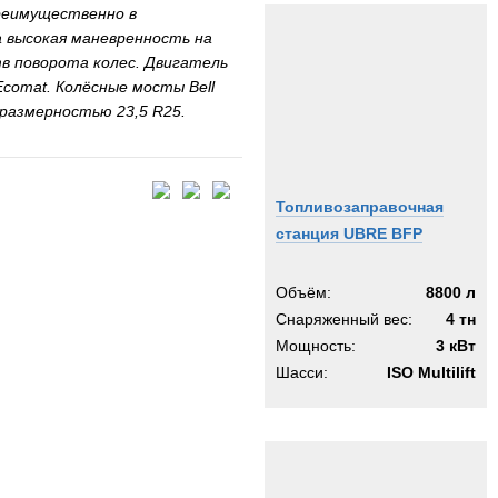
реимущественно в
 высокая маневренность на
в поворота колес. Двигатель
comat. Колёсные мосты Bell
 размерностью 23,5 R25.
Топливозаправочная
станция UBRE BFP
Объём:
8800 л
Снаряженный вес:
4 тн
Мощность:
3 кВт
Шасси:
ISO Multilift