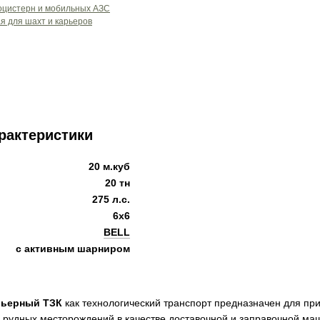
рактеристики
20 м.куб
20 тн
275 л.с.
6x6
BELL
с активным шарниром
рьерный ТЗК
как технологический транспорт предназначен для пр
е рудных месторождений в качестве доставочной и заправочной ма