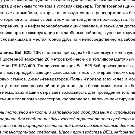
порта дизельным топливом в условиях карьера. Топливозаправщики
зовые автомобили, которые используются для транспортировки бен
го горючего, а также сырья и компонентов для его производства.
ехранилищ и нефтеперерабатывающих заводов, а также для доста
хнике при её эксплуатации в отдалённых районах, в условиях кру
словиях шахт, в местах горной добычи и непосредственно на забое
ашина Bell B25 ТЗК
с полным приводом 6х6 использует колёсную
 цистерной ёмкостью 20 метров кубических и топливораздаточным
 Haar PS-KPA 400. Топливозаправщик Bell B25 6x6 производиться д
альных горнодобывающих самосвалов, тяжелых гидравлических кар
ровых станков, дизель-генераторов. Полный привод всех колёс и м
оту топливозаправочной автоцистерны для бездорожья, емкость б
 нескольких машин открывает возможность для проведения топлив
печения топливом харвестеров, форвардеров, валочно-пакетирующ
ль топливной ёмкости и заправочного оборудования с использо
шарнира для соединения двух частей транспортного средства 
кладывания шарнирно-сочлененной рамы с возможностью движени
транспортного средства. Шасси производства BELL Articulated 