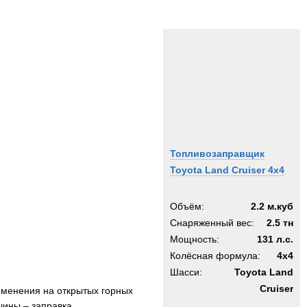
Топливозаправщик
Toyota Land Cruiser 4x4
Объём:
2.2 м.куб
Снаряженный вес:
2.5 тн
Мощность:
131 л.с.
Колёсная формула:
4x4
Шасси:
Toyota Land
Cruiser
именения на открытых горных
шины – заправка