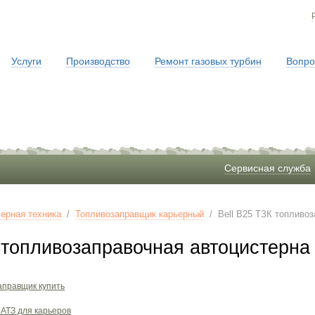
Услуги
Производство
Ремонт газовых турбин
Вопро
Сервисная служба
ерная техника
/
Топливозаправщик карьерный
/
Bell B25 ТЗК топливо
К топливозаправочная автоцистерна