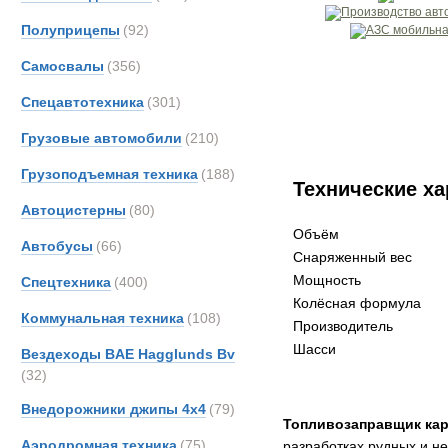
Полуприцепы
(92)
Самосвалы
(356)
Спецавтотехника
(301)
Грузовые автомобили
(210)
Грузоподъемная техника
(188)
Технические ха
Автоцистерны
(80)
Объём
Автобусы
(66)
Снаряженный вес
Мощность
Спецтехника
(400)
Колёсная формула
Коммунальная техника
(108)
Производитель
Шасси
Вездеходы BAE Hagglunds Bv
(32)
Внедорожники джипы 4х4
(79)
Топливозаправщик ка
Аэродромная техника
(75)
разработках рудных и н