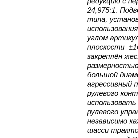
редукцию с п
24,975:1. Под
типа, установ
использовани
углом артику
плоскости ±16
закреплён же
размерностью
большой диаме
агрессивный 
рулевого кон
использовать
рулевого упра
независимо ка
шасси тракто