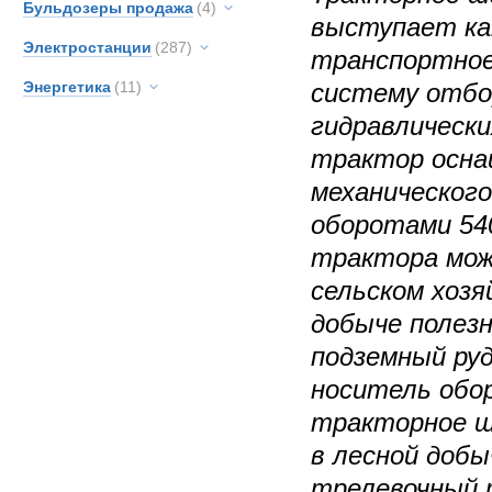
Бульдозеры продажа
(4)
выступает ка
Электростанции
(287)
транспортное
Энергетика
(11)
систему отбо
гидравлически
трактор осн
механического
оборотами 540
трактора мож
сельском хозя
добыче полезн
подземный ру
носитель обор
тракторное ш
в лесной добы
трелевочный 