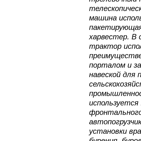
телескопическ
машина исполь
пакетирующая
харвестер. В 
трактор испо
преимуществе
порталом и з
навеской для 
сельскохозяйс
промышленно
используется 
фронтального 
автопогрузчик
установки вр
бурения, буро