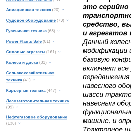
это серийно
Авиационная техника
(20)
транспортно
Судовое оборудование
(73)
средство, вы
Гусеничная техника
(63)
и агрегатов 
Данный колес
Power Plants Sale
(81)
модификации 
Силовые агрегаты
(161)
базовую конф
Колеса и диски
(31)
включает все 
Сельскохозяйственная
передвижения 
техника
(41)
навесного обо
Карьерная техника
(447)
шасси тракто
Лесозаготовительная техника
навесным обо
(99)
функционально
Нефтегазовое оборудование
машине, и опр
(136)
Тракторное ша