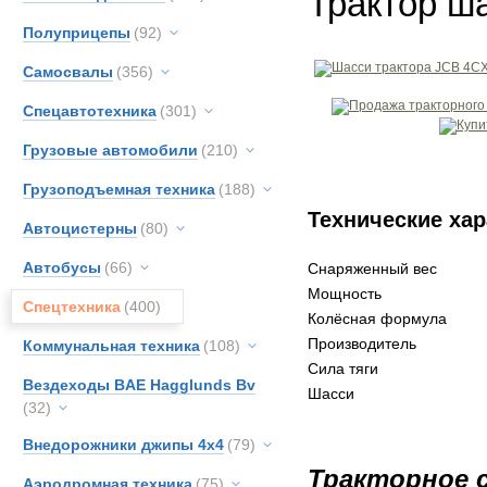
Трактор ш
Полуприцепы
(92)
Самосвалы
(356)
Спецавтотехника
(301)
Грузовые автомобили
(210)
Грузоподъемная техника
(188)
Технические хар
Автоцистерны
(80)
Автобусы
(66)
Снаряженный вес
Мощность
Спецтехника
(400)
Колёсная формула
Производитель
Коммунальная техника
(108)
Сила тяги
Вездеходы BAE Hagglunds Bv
Шасси
(32)
Внедорожники джипы 4х4
(79)
Тракторное 
Аэродромная техника
(75)