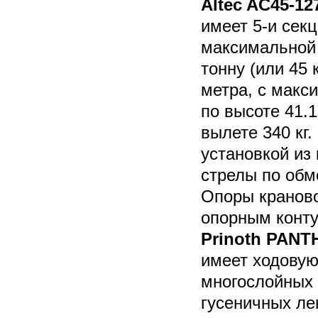
Altec AC45-12
имеет 5-и сек
максимальной 
тонну (или 45 
метра, с мак
по высоте 41.1
вылете 340 кг
установкой из
стрелы по обм
Опоры краново
опорным конт
Prinoth PANT
имеет ходовую
многослойных
гусеничных ле