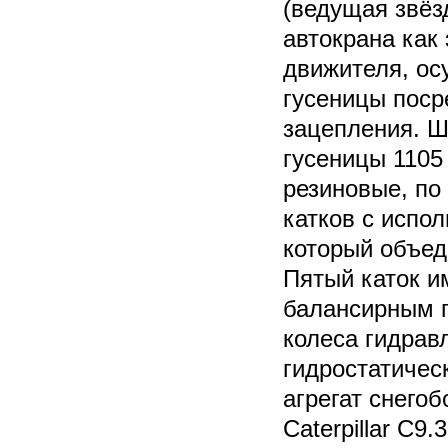
(ведущая звёз
автокрана как
движителя, ос
гусеницы поср
зацепления. Ш
гусеницы 1105
резиновые, по 
катков с испо
который объед
Пятый каток и
балансирным 
колеса гидрав
гидростатичес
агрегат снего
Caterpillar C9