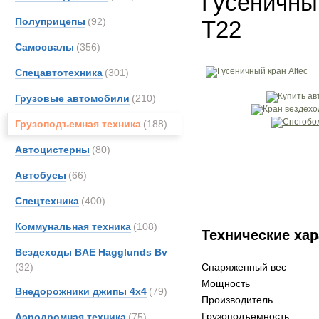
Гусеничный
Полуприцепы
(92)
T22
Самосвалы
(356)
Спецавтотехника
(301)
Грузовые автомобили
(210)
Грузоподъемная техника
(188)
Автоцистерны
(80)
Автобусы
(66)
Спецтехника
(400)
Коммунальная техника
(108)
Технические хар
Вездеходы BAE Hagglunds Bv
(32)
Снаряженный вес
Мощность
Внедорожники джипы 4х4
(79)
Производитель
Грузоподъемность
Аэродромная техника
(75)