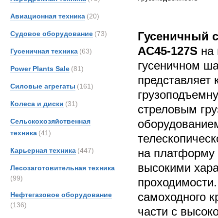
Авиационная техника
(20)
Судовое оборудование
(73)
Гусеничный с
AC45-127S
на 
Гусеничная техника
(63)
гусеничном ша
Power Plants Sale
(81)
представляет 
Силовые агрегаты
(161)
грузоподъемн
Колеса и диски
(31)
стреловым гр
Сельскохозяйственная
оборудованием
техника
(41)
телескопическ
Карьерная техника
(447)
на платформу 
высокими хар
Лесозаготовительная техника
(99)
проходимости.
самоходного к
Нефтегазовое оборудование
(136)
части с высок