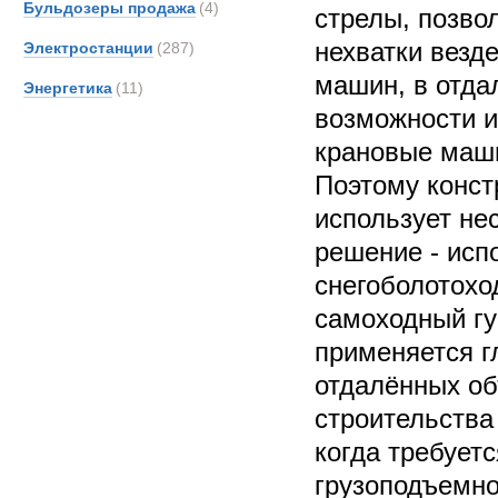
Бульдозеры продажа
(4)
стрелы, позво
нехватки везд
Электростанции
(287)
машин, в отда
Энергетика
(11)
возможности и
крановые маши
Поэтому конст
использует не
решение - исп
снегоболотох
самоходный гу
применяется г
отдалённых об
строительства
когда требует
грузоподъемно