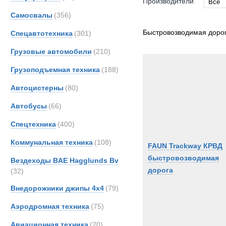
Производители
Все
Самосвалы
(356)
Все
FAUN
Быстровозводимая доро
Спецавтотехника
(301)
Грузовые автомобили
(210)
Грузоподъемная техника
(188)
Автоцистерны
(80)
Автобусы
(66)
Спецтехника
(400)
Коммунальная техника
(108)
FAUN Trackway КРВД
быстровозводимая
Вездеходы BAE Hagglunds Bv
дорога
(32)
Внедорожники джипы 4х4
(79)
Аэродромная техника
(75)
Авиационная техника
(20)