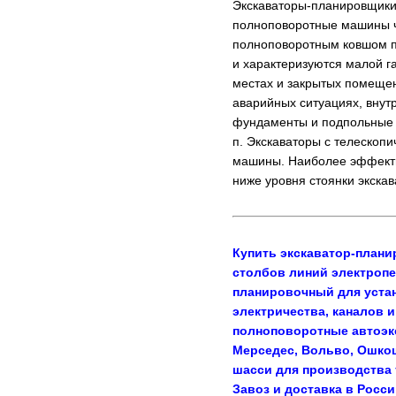
Экскаваторы-планировщики
полноповоротные машины ч
полноповоротным ковшом пр
и характеризуются малой г
местах и закрытых помещен
аварийных ситуациях, внутр
фундаменты и подпольные к
п. Экскаваторы с телеско
машины. Наиболее эффекти
ниже уровня стоянки экскав
Купить экскаватор-плани
столбов линий электропе
планировочный для устан
электричества, каналов 
полноповоротные автоэкс
Мерседес, Вольво, Ошко
шасси для производства т
Завоз и доставка в Росс