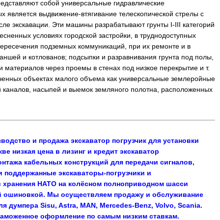
едставляют собой универсальные гидравлические
 является выдвижение-втягивание телескопической стрелы с
е экскавации. Эти машины разрабатывают грунты I-III категорий
тесненных условиях городской застройки, в труднодоступных
 пересечения подземных коммуникаций, при их ремонте и в
раншей и котлованов; подсыпки и разравнивания грунта под полы,
 материалов через проемы в стенах под низкое перекрытие и т.
ченных объектах малого объема как универсальные землеройные
 каналов, насыпей и выемок земляного полотна, расположенных
водство и продажа экскаватор погрузчик для установки
е низкая цена в лизинг и кредит экскаватор
онтажа кабельных конструкций для передачи сигналов,
 и поддержанные экскаваторы-погрузчики и
с хранения НАТО на колёсном полноприводном шасси
ой ошиновкой. Мы осуществляем продажу и обслуживание
думпера Sisu, Astra, MAN, Mercedes-Benz, Volvo, Scania.
 таможенное оформление по самым низким ставкам.