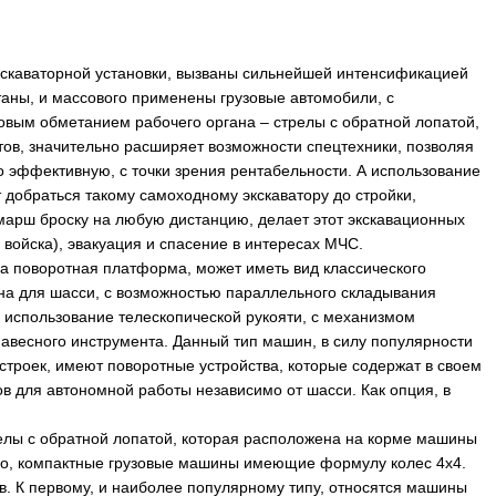
кскаваторной установки, вызваны сильнейшей интенсификацией
аны, и массового применены грузовые автомобили, с
говым обметанием рабочего органа – стрелы с обратной лопатой,
ов, значительно расширяет возможности спецтехники, позволяя
о эффективную, с точки зрения рентабельности. А использование
 добраться такому самоходному экскаватору до стройки,
 марш броску на любую дистанцию, делает этот экскавационных
войска), эвакуация и спасение в интересах МЧС.
ма поворотная платформа, может иметь вид классического
ана для шасси, с возможностью параллельного складывания
о использование телескопической рукояти, с механизмом
навесного инструмента. Данный тип машин, в силу популярности
строек, имеют поворотные устройства, которые содержат в своем
в для автономной работы независимо от шасси. Как опция, в
елы с обратной лопатой, которая расположена на корме машины
ило, компактные грузовые машины имеющие формулу колес 4х4.
. К первому, и наиболее популярному типу, относятся машины