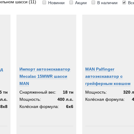
бильном шасси
(11)
Новинки
Акции
В наличии
Вс
6x6
des-Benz
8x8
og
з
од
Импорт автоэкскаватор
MAN Palfinger
Mecalac 15MWR шасси
автоэкскаватор с
MAN
грейферным ковшом
5 тн
Снаряженный вес:
18 тн
Мощность:
320 л
л.с.
Мощность:
400 л.с.
Колёсная формула:
8x8
Колёсная формула:
6x6