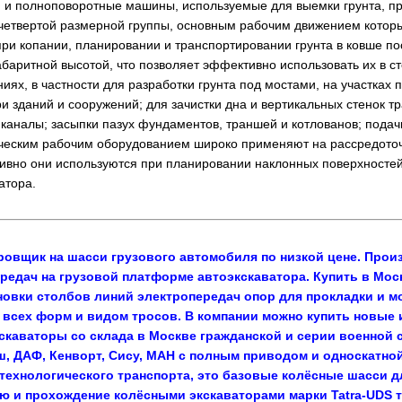
 и полноповоротные машины, используемые для выемки грунта, пр
етвертой размерной группы, основным рабочим движением которых
и копании, планировании и транспортировании грунта в ковше посл
абаритной высотой, что позволяет эффективно использовать их в с
иях, в частности для разработки грунта под мостами, на участках
и зданий и сооружений; для зачистки дна и вертикальных стенок т
аналы; засыпки пазух фундаментов, траншей и котлованов; подачи
пическим рабочим оборудованием широко применяют на рассредото
вно они используются при планировании наклонных поверхностей
атора.
ровщик на шасси грузового автомобиля по низкой цене. Произ
редач на грузовой платформе автоэкскаватора. Купить в Москв
овки столбов линий электропередач опор для прокладки и м
и всех форм и видом тросов. В компании можно купить новые
каваторы со склада в Москве гражданской и серии военной 
ш, ДАФ, Кенворт, Сису, МАН с полным приводом и односкатн
ехнологического транспорта, это базовые колёсные шасси для 
ию и прохождение колёсными экскаваторами марки Tatra-UDS