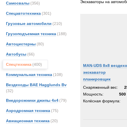
Экскаваторы на автомо
Самосвалы
(356)
MAN
Спецавтотехника
(301)
Merce
Unim
Грузовые автомобили
(210)
Volvo
Грузоподъемная техника
(188)
Кама
Автоцистерны
(80)
Автобусы
(66)
Спецтехника
(400)
MAN-UDS 8x8 вездех
экскаватор
Коммунальная техника
(108)
планировщик
Вездеходы BAE Hagglunds Bv
Снаряженный вес:
2
(32)
Мощность:
500 
Внедорожники джипы 4х4
(79)
Колёсная формула:
Аэродромная техника
(75)
Авиационная техника
(20)