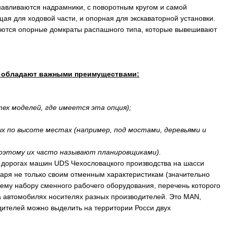
навливаются надрамники, с поворотным кругом и самой
ая для ходовой части, и опорная для экскаваторной установки.
няются опорные домкраты распашного типа, которые вывешивают
о обладают важными преимуществами:
ех моделей, где имеется эта опция);
х по высоте местах (например, под мостами, деревьями и
поэтому их часто называют планировщиками).
 дорогах машин UDS Чехословацкого производства на шасси
аря не только своим отменным характеристикам (значительно
шему набору сменного рабочего оборудования, перечень которого
а автомобилях носителях разных производителей. Это MAN,
одителей можно выделить на территории Росси двух