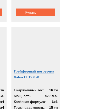
Купить
Грейферный погрузчик
Volvo FL12 6x6
 тн
Снаряженный вес:
16 тн
.с.
Мощность:
420 л.с.
4x4
Колёсная формула:
6x6
4х4
Грузоподъемность:
15 тн