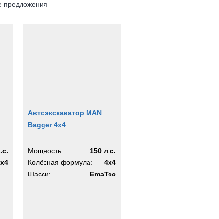
е предложения
Автоэкскаватор MAN
Bagger 4x4
.с.
Мощность:
150 л.с.
4x4
Колёсная формула:
4x4
Шасси:
EmaTec