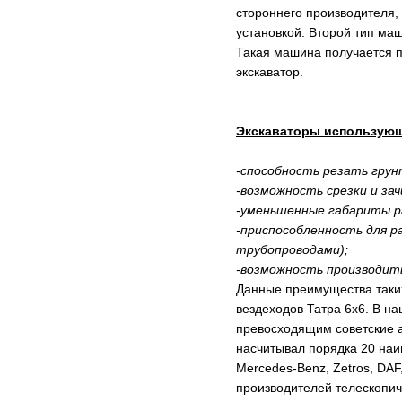
стороннего производителя,
установкой. Второй тип маш
Такая машина получается п
экскаватор.
Экскаваторы использующ
-способность резать грун
-возможность срезки и за
-уменьшенные габариты ра
-приспособленность для р
трубопроводами);
-возможность производит
Данные преимущества таких
вездеходов Татра 6х6. В н
превосходящим советские а
насчитывал порядка 20 наи
Mercedes-Benz, Zetros, DAF
производителей телескопи