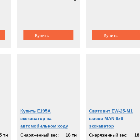
Купить
Купить
Купить Е195А
Святовит EW-25-M1
экскаватор на
шасси MAN 6x6
автомобильном ходу
экскаватор
5 тн
Снаряженный вес:
18 тн
Снаряженный вес:
18