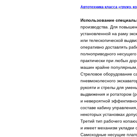
Автотехника класса «гружу, к
Использование специал
производства. Для повышен
установленной на раму экс
или телескопической выдви
оперативно доставлять раб
полноприводного несущего ш
практически при любых дор
машин крайне популярным, 
Стреловое оборудование са
пневмоколесного экскавато
рукояти и стрелы для умен
выдвижения и ротатором (р
и невероятной эффективнос
составе кабину управления
некоторых установках допу
Третий тип рабочего копаю
и имеет механизм укладки 
Самоходные несущие платфо