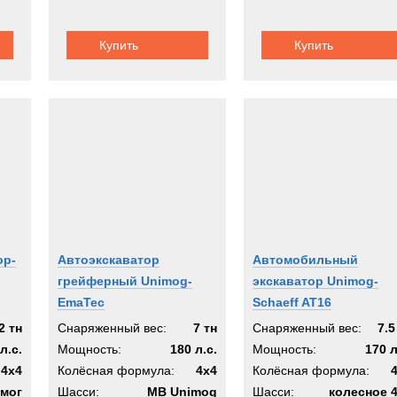
Купить
Купить
ор-
Автоэкскаватор
Автомобильный
грейферный Unimog-
экскаватор Unimog-
EmaTec
Schaeff AT16
2 тн
Снаряженный вес:
7 тн
Снаряженный вес:
7.5
л.с.
Мощность:
180 л.с.
Мощность:
170 л
4x4
Колёсная формула:
4x4
Колёсная формула:
мог
Шасси:
MB Unimog
Шасси:
колесное 