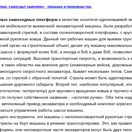
опаю, самосвал заменяю» - продажа и производство.
ьных самоходных платформ
в качестве носителя одноковшевой э
ия мобильности выемочной экскаваторной машины, были разработ
каваторной стрелой, в составе полноповоротной платформы, с кру
жной рукоятью ковша. Данный тип рабочих машин для выемки грунт
очий орган на строительный объект, делая эту машину максимальн
асси с формулой колес 6х6, а иногда и 8х6 и даже 8х8, позволяет
ожных ситуаций. Высокая транспортная скорость, и возможность к
в таких областях как военное дело (инженерные войска, дорожные 
моходного скоростного экскаватора, бывает нескольких типов. Са
ра, со стрелой с обратной лопатой. Стрела может быть адаптиров
ьшения дорожного габарита. Второй тип, наиболее популярный, эт
ототилтом, тилтротатор) для кругового вращения ковша и прочего 
ти получил собственное название - «золотая ручка». Оба типа над
, автономный привод экскаватора и необходимый комплект агрегато
скаться управление работы шасси машины.
щего инструмента, это машины с неполноповоротной рукоятью стр
стрелы на борт машины в режиме транспортировки. Это, как прав
рмы, или неповоротные части экскаваторов могут быть двух типов