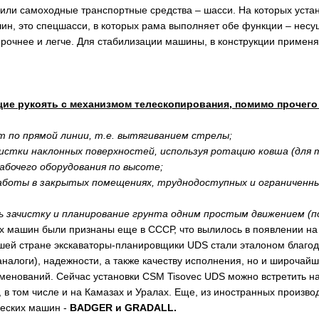
 или самоходные транспортные средства – шасси. На которых уста
ин, это спецшасси, в которых рама выполняет обе функции – несущ
рочнее и легче. Для стабилизации машины, в конструкции приме
ие рукоять с механизмом телескопирования, помимо прочег
т по прямой линии, т.е. вытягиванием стрелы;
чистки наклонных поверхностей, используя ротацию ковша (для т
бочего оборудования по высоте;
аботы в закрытых помещениях, труднодоступных и ограниченны
ь зачистку и планирование грунта одним простым движением (
 машин были признаны еще в СССР, что вылилось в появлении на
ашей стране экскаваторы-планировщики UDS стали эталоном благод
налоги), надежности, а также качеству исполнения, но и широчай
менований. Сейчас установки CSM Tisovec UDS можно встретить н
, в том числе и на Камазах и Уралах. Еще, из иностранных произв
ческих машин -
BADGER и GRADALL.