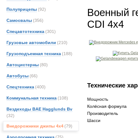
Полуприцепы
(92)
Военный г
Самосвалы
(356)
CDI 4x4
Спецавтотехника
(301)
Грузовые автомобили
(210)
Грузоподъемная техника
(188)
Автоцистерны
(80)
Автобусы
(66)
Технические хар
Спецтехника
(400)
Коммунальная техника
(108)
Мощность
Колёсная формула
Вездеходы BAE Hagglunds Bv
Производитель
(32)
Шасси
Внедорожники джипы 4х4
(79)
Аэродромная техника
(75)