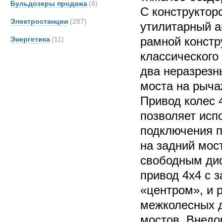
Бульдозеры продажа
(4)
С конструкторс
Электростанции
(287)
утилитарный 
рамной констр
Энергетика
(11)
классического
два неразрезн
моста на рыча
Привод колес 
позволяет исп
подключения п
на задний мос
свободным ди
привод 4х4 с 
«центром», и 
межколесных 
мостов. Внед