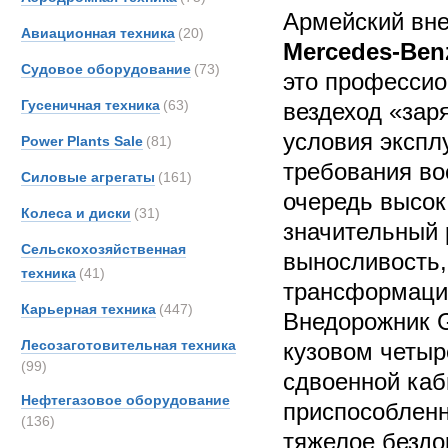
Армейский вн
Авиационная техника
(20)
Mercedes-Ben
Судовое оборудование
(73)
это професси
Гусеничная техника
(63)
вездеход «зар
условия экспл
Power Plants Sale
(81)
требования во
Силовые агрегаты
(161)
очередь высок
Колеса и диски
(31)
значительный 
Сельскохозяйственная
выносливость,
техника
(41)
трансформации
Карьерная техника
(447)
Внедорожник 
Лесозаготовительная техника
кузовом четыр
(99)
сдвоенной каб
Нефтегазовое оборудование
приспособленн
(136)
тяжелое бездо