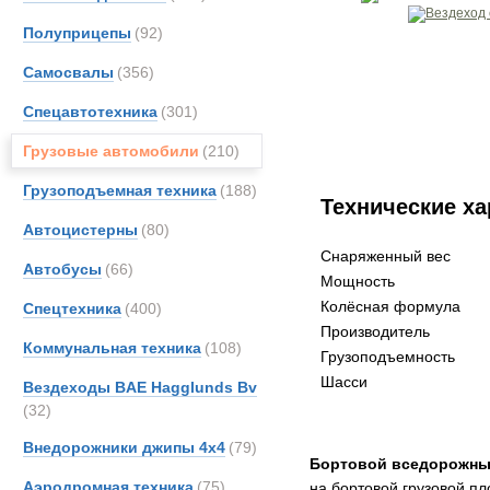
Полуприцепы
(92)
Самосвалы
(356)
Спецавтотехника
(301)
Грузовые автомобили
(210)
Грузоподъемная техника
(188)
Технические ха
Автоцистерны
(80)
Снаряженный вес
Автобусы
(66)
Мощность
Колёсная формула
Спецтехника
(400)
Производитель
Коммунальная техника
(108)
Грузоподъемность
Шасси
Вездеходы BAE Hagglunds Bv
(32)
Внедорожники джипы 4х4
(79)
Бортовой вседорожн
Аэродромная техника
(75)
на бортовой грузовой п