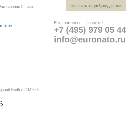
Написать в службу поддержки
Расширенный поиск
Есть вопросы — звоните!
с-ответ
+7 (495) 979 05 44
info@euronato.ru
Ваш заказ: 0 ед. техники »
Оплата и доставка
ормой Bedford TM 6x6
6