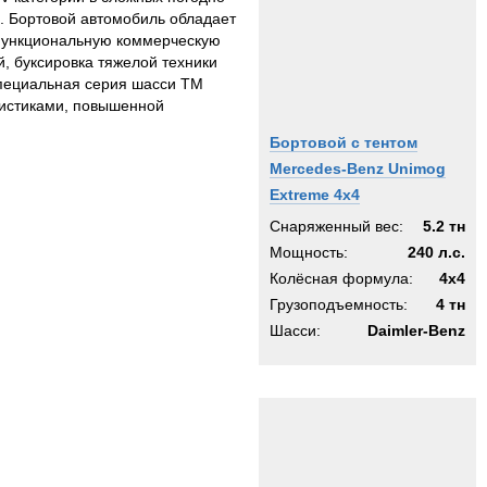
ю. Бортовой автомобиль обладает
офункциональную коммерческую
, буксировка тяжелой техники
Специальная серия шасси TM
ристиками, повышенной
Бортовой с тентом
Mercedes-Benz Unimog
Extreme 4x4
Снаряженный вес:
5.2 тн
Мощность:
240 л.с.
Колёсная формула:
4x4
Грузоподъемность:
4 тн
Шасси:
Daimler-Benz