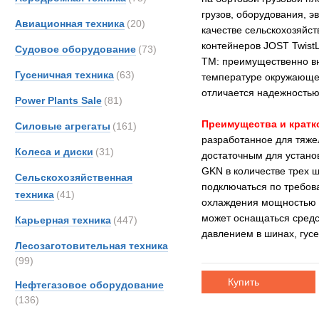
грузов, оборудования, э
Авиационная техника
(20)
качестве сельскохозяйс
контейнеров JOST TwistL
Судовое оборудование
(73)
TM: преимущественно вн
Гусеничная техника
(63)
температуре окружающег
отличается надежностью
Power Plants Sale
(81)
Преимущества и кратк
Силовые агрегаты
(161)
разработанное для тяже
Колеса и диски
(31)
достаточным для устано
GKN в количестве трех ш
Сельскохозяйственная
подключаться по требов
техника
(41)
охлаждения мощностью 2
может оснащаться средс
Карьерная техника
(447)
давлением в шинах, гусе
Лесозаготовительная техника
(99)
Купить
Нефтегазовое оборудование
(136)