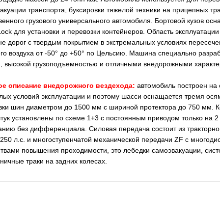
вакуации транспорта, буксировки тяжелой техники на прицепных тра
твенного грузового универсального автомобиля. Бортовой кузов ос
ock для установки и перевозки контейнеров. Область эксплуатации
е дорог с твердым покрытием в экстремальных условиях пересече
о воздуха от -50° до +50° по Цельсию. Машина специально разраб
, высокой грузоподъемностью и отличными внедорожными характе
ое описание внедорожного вездехода:
автомобиль построен на 
лых условий эксплуатации и поэтому шасси оснащается тремя ос
вки шин диаметром до 1500 мм с шириной протектора до 750 мм. 
тук установлены по схеме 1+3 с постоянным приводом только на 2
анию без дифференциала. Силовая передача состоит из тракторно
50 л.с. и многоступенчатой механической передачи ZF с многод
твами повышения проходимости, это лебедки самоэвакуации, сист
ничные траки на задних колесах.