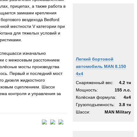
лах, прицепах, а также работа в
нащается замками крепления
 бортового вездехода Bedford
нной местности V категории при
отана для тяжелых условий и
ристиками.
спецшасси изначально
Легкий бортовой
ями с межосевым расстоянием
автомобиль MAN 8.150
Колёсные мосты производства
 ось. Первый и последний мост
4x4
го дизеля жидкостного
Снаряженный вес:
4.2 тн
исковым сцеплением. Шасси
Мощность:
155 л.с.
ема контроля и управления за
Колёсная формула:
4x4
Грузоподъемность:
3.8 тн
Шасси:
MAN Military