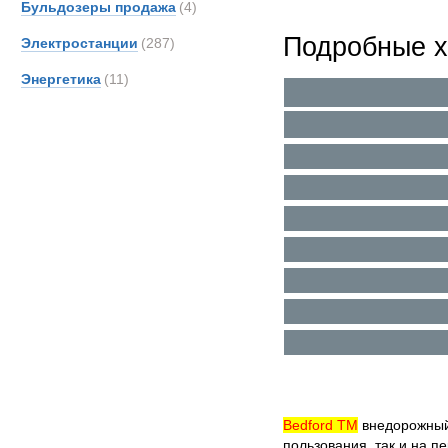
Бульдозеры продажа
(4)
Подробные х
Электростанции
(287)
Энергетика
(11)
Bedford TM
внедорожный
пользования, так и на п