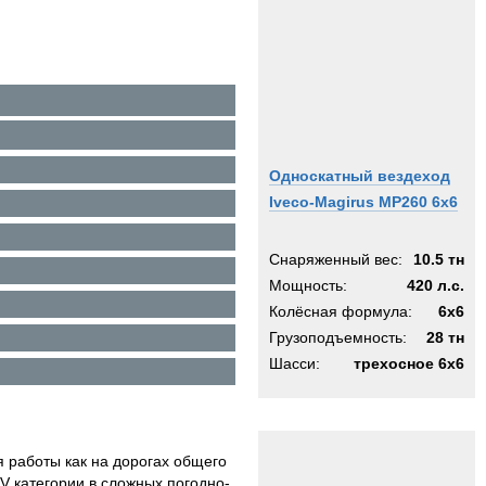
Односкатный вездеход
Iveco-Magirus MP260 6х6
Снаряженный вес:
10.5 тн
Мощность:
420 л.с.
Колёсная формула:
6x6
Грузоподъемность:
28 тн
Шасси:
трехосное 6х6
 работы как на дорогах общего
V категории в сложных погодно-