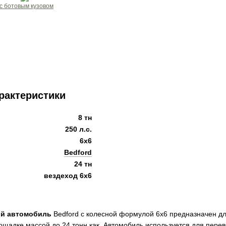
рактеристики
8 тн
250 л.с.
6x6
Bedford
24 тн
вездеход 6х6
ый автомобиль
Bedford с колесной формулой 6х6 предназначен дл
лощадке массой до 24 тонн как. Автомобиль используется для пер