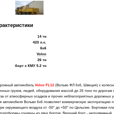
рактеристики
14 тн
420 л.с.
6x6
Volvo
26 тн
борт с КМУ 5.2 тн
дорожный автомобиль
Volvo FL12
(Вольво ФЛ 6х6, Швеция) с колес
нных грузов, людей, оборудования массой до 26 тонн по дорогам в
уза от атмосферных осадков и прочих неблагоприятных дорожных 
я автомобиля Вольво 6х6 позволяет коммерческую эксплуатацию п
ре окружающего воздуха от -50° до +50° по Цельсию. Бортовая пл
 платформы сочлены из двух бортов. Верхний борт - неподвижный, 