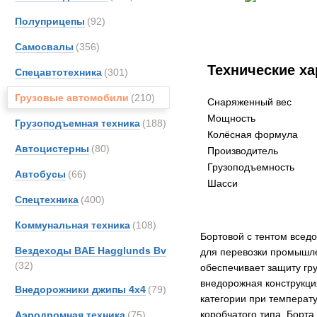
Полуприцепы
(92)
Самосвалы
(356)
Технические ха
Спецавтотехника
(301)
Грузовые автомобили
(210)
Снаряженный вес
Мощность
Грузоподъемная техника
(188)
Колёсная формула
Автоцистерны
(80)
Производитель
Грузоподъемность
Автобусы
(66)
Шасси
Спецтехника
(400)
Коммунальная техника
(108)
Бортовой с тентом все
Вездеходы BAE Hagglunds Bv
для перевозки промышле
(32)
обеспечивает защиту гр
внедорожная конструкци
Внедорожники джипы 4х4
(79)
категории при температу
коробчатого типа. Борта
Аэродромная техника
(75)