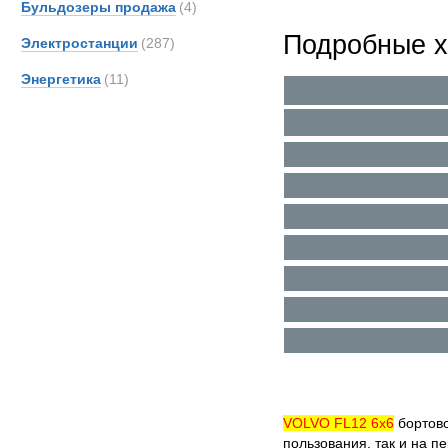
Бульдозеры продажа
(4)
Подробные х
Электростанции
(287)
Энергетика
(11)
VOLVO FL12 6х6
бортово
пользования, так и на п