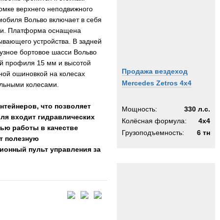
омке верхнего неподвижного
мобиля Вольво включает в себя
нии. Платформа оснащена
вающего устройства. В задней
узное бортовое шасси Вольво
ой профиля 15 мм и высотой
Продажа вездеход
ной ошиновкой на колесах
Mercedes Zetros 4x4
фильными колесами.
нтейнеров, что позволяет
Мощность:
330 л.с.
иля входит гидравлических
Колёсная формула:
4x4
тью работы в качестве
Грузоподъемность:
6 тн
т полезную
ционный пульт управления за