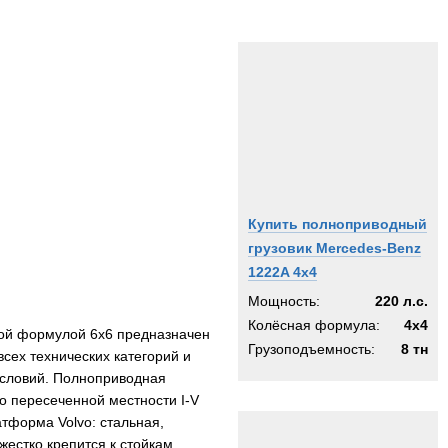
Купить полноприводный
грузовик Mercedes-Benz
1222A 4x4
Мощность:
220 л.с.
Колёсная формула:
4x4
ной формулой 6х6 предназначен
Грузоподъемность:
8 тн
сех технических категорий и
условий. Полноприводная
о пересеченной местности I-V
атформа Volvo: стальная,
жестко крепится к стойкам