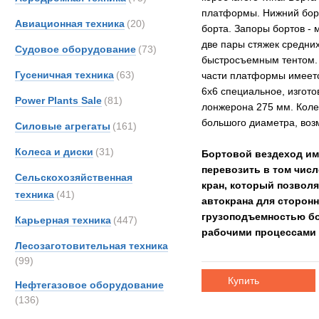
платформы. Нижний борт
Авиационная техника
(20)
борта. Запоры бортов -
две пары стяжек средни
Судовое оборудование
(73)
быстросъемным тентом. 
Гусеничная техника
(63)
части платформы имеетс
6х6 специальное, изгот
Power Plants Sale
(81)
лонжерона 275 мм. Коле
большого диаметра, воз
Силовые агрегаты
(161)
Колеса и диски
(31)
Бортовой вездеход им
перевозить в том числ
Сельскохозяйственная
кран, который позволя
техника
(41)
автокрана для сторон
грузоподъемностью бол
Карьерная техника
(447)
рабочими процессами
Лесозаготовительная техника
(99)
Купить
Нефтегазовое оборудование
(136)