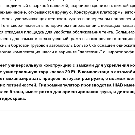
 - подвижный с верхней навеской, шарнирно крепится к нижней кр
 механические, открываются вручную. Конструкция платформы авто
х стоек, увеличивающих жесткость кузова в поперечном направле
Тент сворачивается в поперечном направлении с помощью наматы
я откидная площадка для удобства обслуживания тента. Большегр
овлено для самых тяжелых условий: рама высокопрочная с толщин
сный бортовой грузовой автомобиль Вольво 6х6 оснащен односкат
можна комплектация шасси в варианте "лаптежник" с широкопро
еет универсальную конструкцию с замками для укрепления ко
е универсальную тару класса 20 Ft. В комплектацию автомоб
ет механизировать процесс погрузки-разгрузки, с возможнос
них потребностей. Гидроманипулятор производства HIAB имее
ее 5 тонн, имеет ротор для ориентирования груза, и дистан
 гидрокрана.