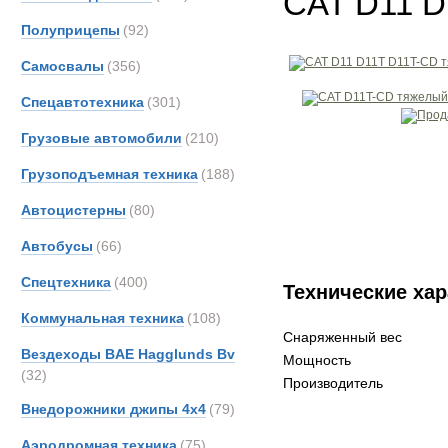
CAT D11 D
Полуприцепы
(92)
Самосвалы
(356)
Спецавтотехника
(301)
Грузовые автомобили
(210)
Грузоподъемная техника
(188)
Автоцистерны
(80)
Автобусы
(66)
Спецтехника
(400)
Технические хар
Коммунальная техника
(108)
Снаряженный вес
Вездеходы BAE Hagglunds Bv
Мощность
(32)
Производитель
Внедорожники джипы 4х4
(79)
Аэродромная техника
(75)