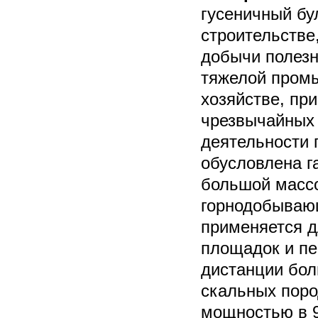
гусеничный бу
строительстве
добычи полезн
тяжелой пром
хозяйстве, пр
чрезвычайных 
деятельности 
обусловлена г
большой массо
горнодобываю
применяется д
площадок и пе
дистанции бол
скальных пор
мощностью в 9