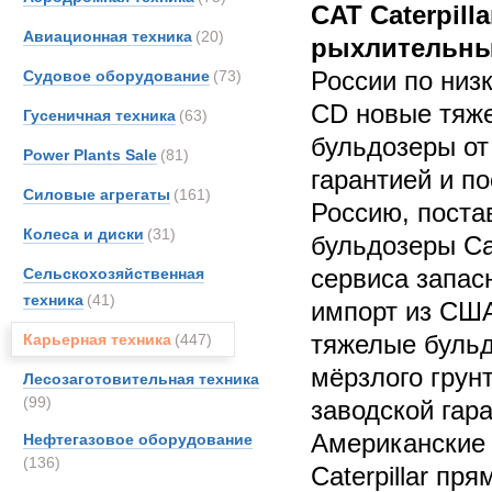
CAT Caterpill
Авиационная техника
(20)
рыхлительны
России по низ
Судовое оборудование
(73)
CD новые тяж
Гусеничная техника
(63)
бульдозеры от
Power Plants Sale
(81)
гарантией и п
Силовые агрегаты
(161)
Россию, поста
Колеса и диски
(31)
бульдозеры Cat
сервиса запас
Сельскохозяйственная
техника
(41)
импорт из СШ
тяжелые буль
Карьерная техника
(447)
мёрзлого грун
Лесозаготовительная техника
(99)
заводской гара
Американские
Нефтегазовое оборудование
(136)
Caterpillar пр