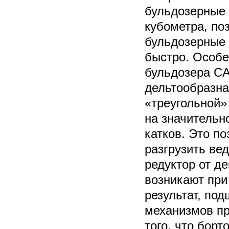
бульдозерные
кубометра, по
бульдозерные
быстро. Особе
бульдозера CA
дельтообразна
«треугольной»
на значительн
катков. Это п
разгрузить ве
редуктор от д
возникают при
результат, под
механизмов пр
того, что бор