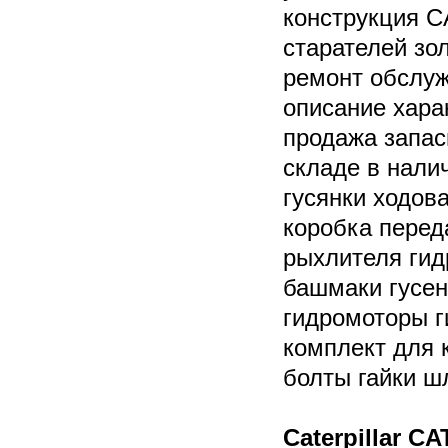
конструкция CA
старателей зо
ремонт обслуж
описание хара
продажа запас
складе в нали
гусянки ходов
коробка перед
рыхлителя гид
башмаки гусен
гидромоторы 
комплект для 
болты гайки ш
Caterpillar C