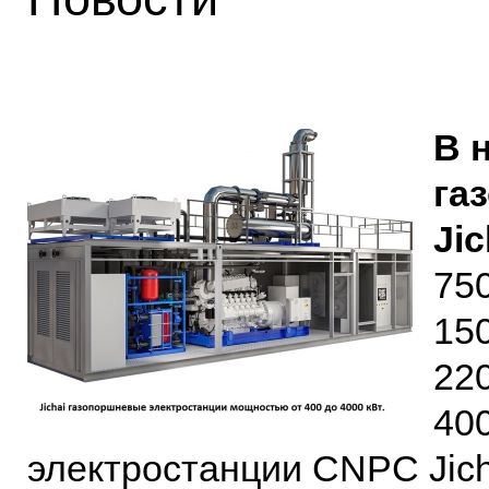
В 
га
Ji
75
15
22
40
электростанции CNPC Jich